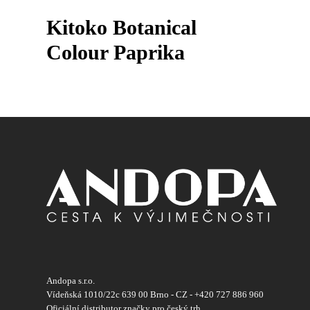
Kitoko Botanical
Colour Paprika
Andopa s.r.o.
Vídeňská 1010/22c 639 00 Brno - CZ - +420 727 886 960
Oficiální distributor značky pro český trh.