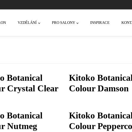
LON
VZDĚLÁNÍ
PRO SALONY
INSPIRACE
KONT
o Botanical
Kitoko Botanica
r Crystal Clear
Colour Damson
o Botanical
Kitoko Botanica
ur Nutmeg
Colour Pepperc