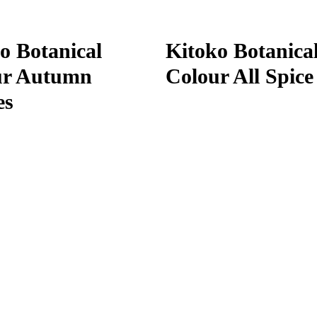
o Botanical
Kitoko Botanica
ur Autumn
Colour All Spice
es