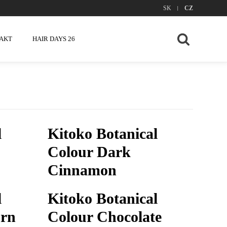
|
SK
CZ
AKT
HAIR DAYS 26
l
Kitoko Botanical
Colour Dark
Cinnamon
l
Kitoko Botanical
orn
Colour Chocolate