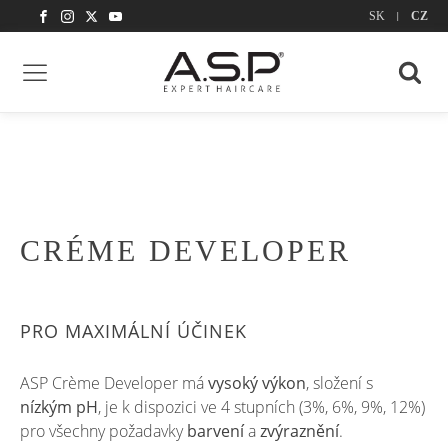
|
SK
CZ
CRÉME DEVELOPER
PRO MAXIMÁLNÍ ÚČINEK
ASP Crème Developer má
vysoký výkon
, složení s
nízkým
pH
, je k dispozici ve 4 stupních (3%, 6%, 9%, 12%)
pro všechny požadavky
barvení
a
zvýraznění
.