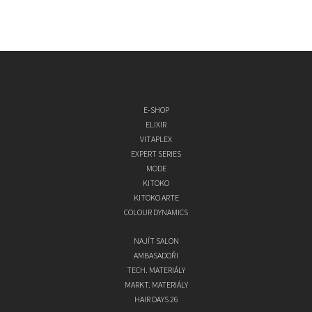
E-SHOP
ELIXIR
VITAPLEX
EXPERT SERIES
MODE
KITOKO
KITOKO ARTE
COLOUR DYNAMICS
NAJÍT SALON
AMBASADOŘI
TECH. MATERIÁLY
MARKT. MATERIÁLY
HAIR DAYS 26