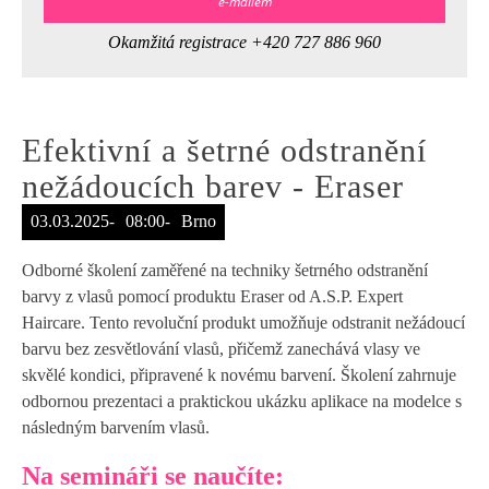
e-mailem
Okamžitá registrace +420 727 886 960
Efektivní a šetrné odstranění
nežádoucích barev - Eraser
-
-
03.03.2025
08:00
Brno
Odborné školení zaměřené na techniky šetrného odstranění
barvy z vlasů pomocí produktu Eraser od A.S.P. Expert
Haircare. Tento revoluční produkt umožňuje odstranit nežádoucí
barvu bez zesvětlování vlasů, přičemž zanechává vlasy ve
skvělé kondici, připravené k novému barvení. Školení zahrnuje
odbornou prezentaci a praktickou ukázku aplikace na modelce s
následným barvením vlasů.
Na semináři se naučíte: