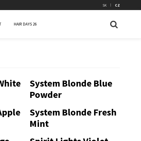
|
SK
CZ
T
HAIR DAYS 26
White
System Blonde Blue
Powder
Apple
System Blonde Fresh
Mint