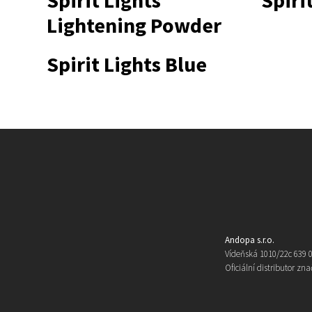
Spirit Lights
Spiri
Lightening Powder
Spirit Lights Blue
Andopa s.r.o.
Vídeňská 1010/22c 639 0
Oficiální distributor zna