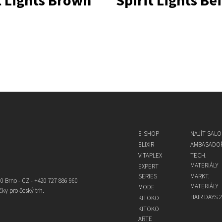
t Lights Brown
Spirit Lights Be
E-SHOP
NAJÍT SAL
ELIXIR
AMBASADOŘ
VITAPLEX
TECH.
MATERIÁLY
EXPERT
SERIES
MARKT.
0 Brno - CZ - +420 727 886 960
MATERIÁLY
MODE
čky pro český trh.
HAIR DAYS 2
KITOKO
KITOKO
ARTE