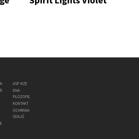
ige
Spirit Lights Violet
ON
ASP VIZE
I
DNA
FILOZOFIE
KONTAKT
OCHRANA
ÚDAJŮ
6