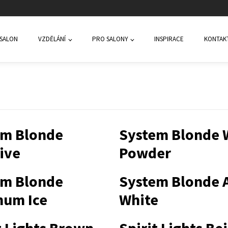
 SALON
VZDĚLÁNÍ
PRO SALONY
INSPIRACE
KONTAK
em Blonde
System Blonde 
ive
Powder
em Blonde
System Blonde 
num Ice
White