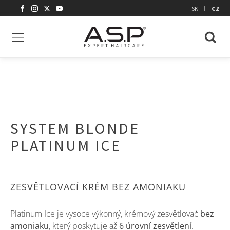
|
SK
CZ
SYSTEM BLONDE
PLATINUM ICE
ZESVĚTLOVACÍ KRÉM BEZ AMONIAKU
Platinum Ice je vysoce výkonný, krémový zesvětlovač
bez
amoniaku
, který poskytuje až
6 úrovní zesvětlení
.