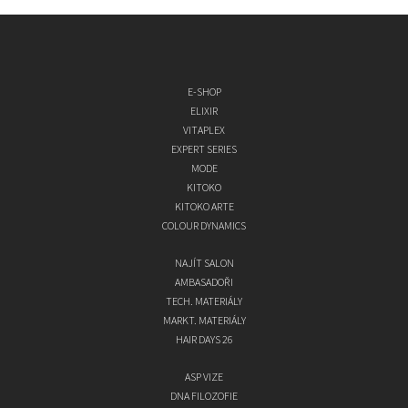
E-SHOP
ELIXIR
VITAPLEX
EXPERT SERIES
MODE
KITOKO
KITOKO ARTE
COLOUR DYNAMICS
NAJÍT SALON
AMBASADOŘI
TECH. MATERIÁLY
MARKT. MATERIÁLY
HAIR DAYS 26
ASP VIZE
DNA FILOZOFIE