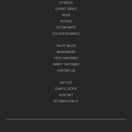
VITAPLEX
EXPERT SERIES
MODE
KITOKO
KITOKO ARTE
COLOUR DYNAMICS
NAJÍT SALON
AMBASADOŘI
TECH. MATERIÁLY
MARKT. MATERIÁLY
HAIR DAYS 26
ASP VIZE
DNA FILOZOFIE
KONTAKT
OCHRANA ÚDAJŮ