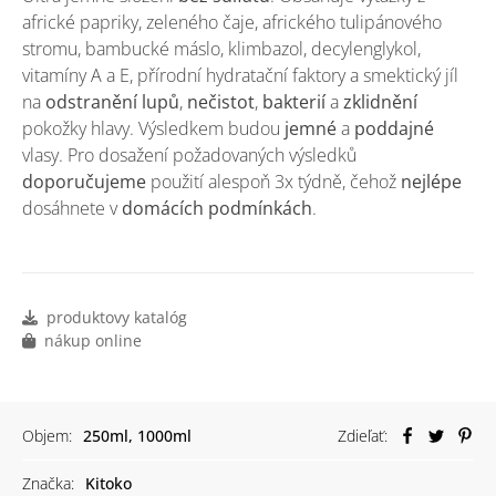
africké papriky, zeleného čaje, afrického tulipánového
stromu, bambucké máslo, klimbazol, decylenglykol,
vitamíny A a E, přírodní hydratační faktory a smektický jíl
na
odstranění
lupů
,
nečistot
,
bakterií
a
zklidnění
pokožky hlavy. Výsledkem budou
jemné
a
poddajné
vlasy. Pro dosažení požadovaných výsledků
doporučujeme
použití alespoň 3x týdně, čehož
nejlépe
dosáhnete v
domácích podmínkách
.
produktovy katalóg
nákup online
Objem:
250ml, 1000ml
Zdieľať:
Značka:
Kitoko