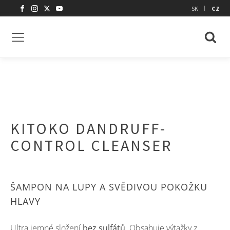
|
SK
CZ
KITOKO DANDRUFF-
CONTROL CLEANSER
ŠAMPON NA LUPY A SVĚDIVOU POKOŽKU
HLAVY
Ultra jemné složení
bez
sulfátů
. Obsahuje výtažky z