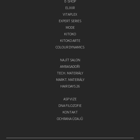
E-SHOP
ELIXIR
VITAPLEX
EXPERT SERIES
MODE
KITOKO
KITOKO ARTE
COLOUR DYNAMICS
NAJÍT SALON
AMBASADOŘI
TECH. MATERIÁLY
MARKT. MATERIÁLY
HAIR DAYS 26
ASP VIZE
DNA FILOZOFIE
KONTAKT
OCHRANA ÚDAJŮ