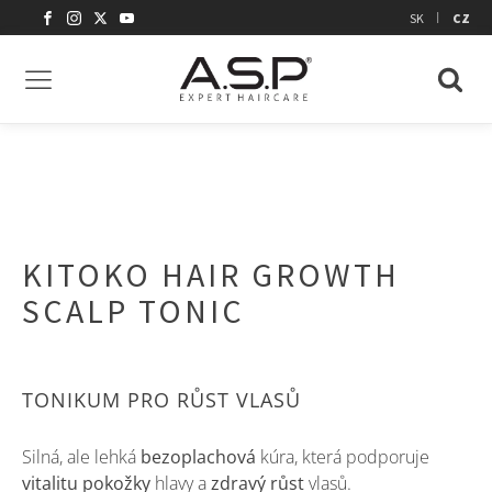
|
SK
CZ
KITOKO HAIR GROWTH
SCALP TONIC
TONIKUM PRO RŮST VLASŮ
Silná, ale lehká
bezoplachová
kúra, která podporuje
vitalitu
pokožky
hlavy a
zdravý růst
vlasů.