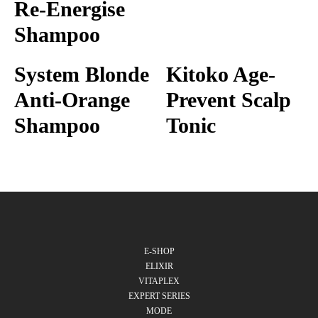
Re-Energise
Shampoo
System Blonde
Kitoko Age-
Anti-Orange
Prevent Scalp
Shampoo
Tonic
E-SHOP
ELIXIR
VITAPLEX
EXPERT SERIES
MODE