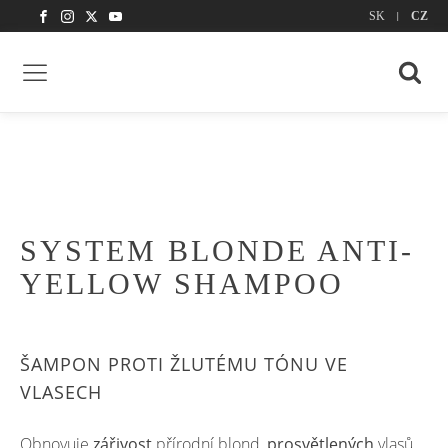
|
SK
CZ
SYSTEM BLONDE ANTI-
YELLOW SHAMPOO
ŠAMPON PROTI ŽLUTÉMU TÓNU VE
VLASECH
Obnovuje
zářivost
přírodní blond,
prosvětlených
vlasů