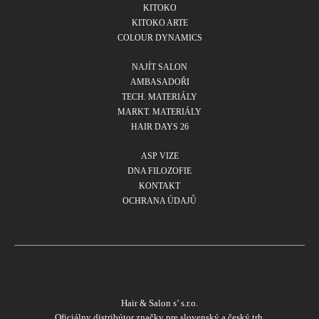
KITOKO
KITOKO ARTE
COLOUR DYNAMICS
NAJÍT SALON
AMBASADOŘI
TECH. MATERIÁLY
MARKT. MATERIÁLY
HAIR DAYS 26
ASP VIZE
DNA FILOZOFIE
KONTAKT
OCHRANA ÚDAJŮ
Hair & Salon s’ s.r.o.
Oficiálny distribútor značky pre slovenský a český trh.