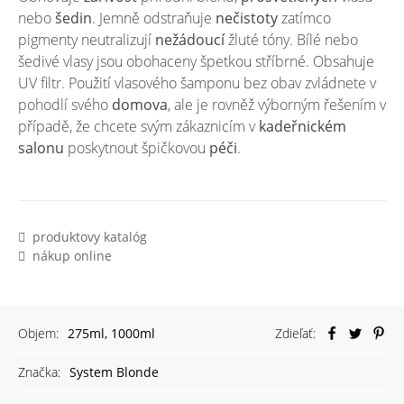
nebo
šedin
. Jemně odstraňuje
nečistoty
zatímco
pigmenty neutralizují
nežádoucí
žluté tóny. Bílé nebo
šedivé vlasy jsou obohaceny špetkou stříbrné. Obsahuje
UV filtr. Použití vlasového šamponu bez obav zvládnete v
pohodlí svého
domova
, ale je rovněž výborným řešením v
případě, že chcete svým zákaznicím v
kadeřnickém
salonu
poskytnout špičkovou
péči
.
produktovy katalóg
nákup online
Objem:
275ml, 1000ml
Zdieľať:
Značka:
System Blonde