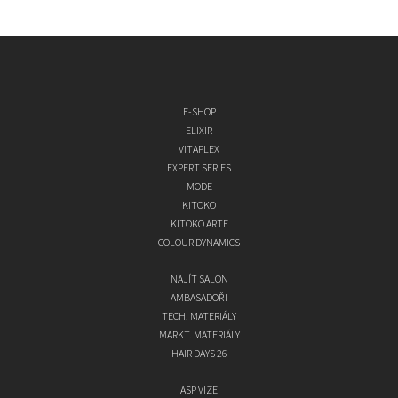
E-SHOP
ELIXIR
VITAPLEX
EXPERT SERIES
MODE
KITOKO
KITOKO ARTE
COLOUR DYNAMICS
NAJÍT SALON
AMBASADOŘI
TECH. MATERIÁLY
MARKT. MATERIÁLY
HAIR DAYS 26
ASP VIZE