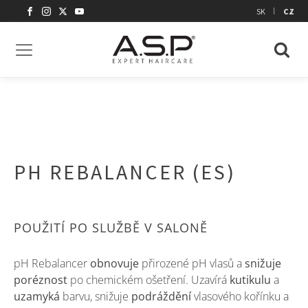
|
SK
CZ
PH REBALANCER (ES)
POUŽITÍ PO SLUŽBĚ V SALONĚ
pH Rebalancer
obnovuje
přirozené pH vlasů a
snižuje
poréznost
po chemickém ošetření. Uzavírá
kutikulu
a
uzamyká
barvu, snižuje
podráždění
vlasového kořínku a