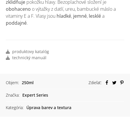
zklidňuje
pokožku hlavy. Bezoplachové složení je
obohaceno
o výtažky z datlí, ureu, bambucké máslo a
vitaminy E a F. Vlasy jsou
hladké
,
jemné
,
lesklé
a
poddajné
.
produktovy katalóg
technický manuál
Objem:
250ml
Zdieľať:
Značka:
Expert Series
Kategória:
Úprava barev a textura