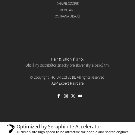
DNA FILOZOFIE
KONTAKT
OCHRANA ÚDAJŮ
Hair & Salon s’ s.r.o.
Oficiálny distribútor značky pre slovenský a český trh.
© Copyright IHC UK Ltd 2018. All rights reserved.
ASP Expert Haircare
Optimized by Seraphinite Accelerator
Turns on site high speed to be attractive for people and search engines.