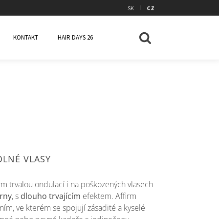
|
SK
CZ
KONTAKT
HAIR DAYS 26
LNÉ VLASY
rm trvalou ondulací i na poškozených vlasech
rny
, s
dlouho trvajícím
efektem. Affirm
ním, ve kterém se spojují zásadité a kyselé