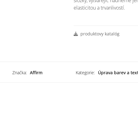
složky, vytvářejíc nádherné 
elasticitou a trvanlivostí.
produktovy katalóg
Značka:
Affirm
Kategorie:
Úprava barev a tex