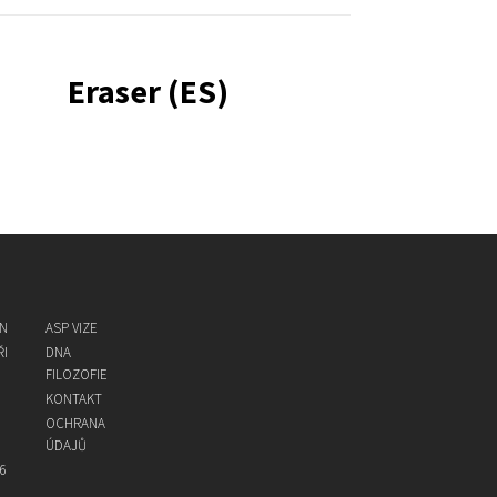
Eraser (ES)
ON
ASP VIZE
I
DNA
FILOZOFIE
KONTAKT
OCHRANA
ÚDAJŮ
6