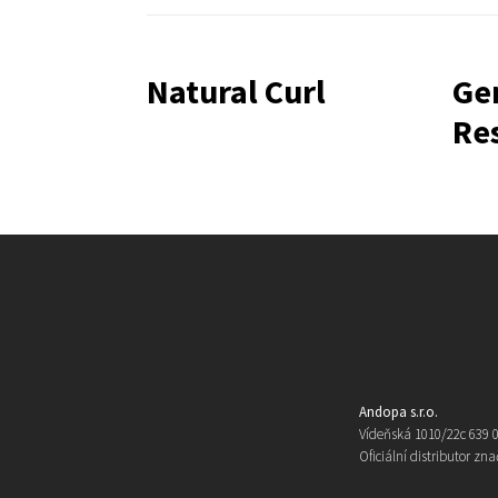
Natural Curl
Ge
Res
Andopa s.r.o.
Vídeňská 1010/22c 639 0
Oficiální distributor zna