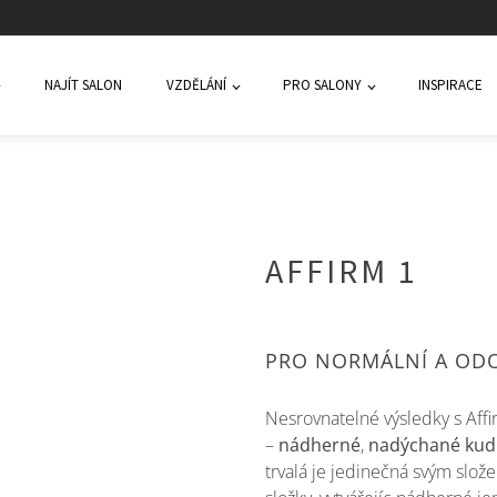
NAJÍT SALON
VZDĚLÁNÍ
PRO SALONY
INSPIRACE
AFFIRM 1
PRO NORMÁLNÍ A ODO
Nesrovnatelné výsledky s Affi
–
nádherné
,
nadýchané kud
trvalá je jedinečná svým slože