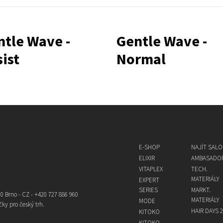
ntle Wave -
Gentle Wave -
ist
Normal
E-SHOP
NAJÍT SAL
ELIXIR
AMBASADOŘ
VITAPLEX
TECH.
MATERIÁLY
EXPERT
SERIES
MARKT.
0 Brno - CZ - +420 727 886 960
MATERIÁLY
MODE
čky pro český trh.
HAIR DAYS 2
KITOKO
KITOKO