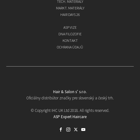
TECH. MATERIÁLY
MARKT. MATERIÁLY
HAIR DAYS 26
ASP VIZE
DNA FILOZOFIE
KONTAKT
OCHRANA ÚDAJŮ
Hair & Salon s’ s.r.o.
Oficiálny distribútor značky pre slovenský a český trh.
© Copyright IHC UK Ltd 2018. All rights reserved.
ASP Expert Haircare