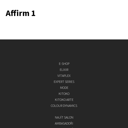
Affirm 1
E-SHOP
ELIXIR
VITAPLEX
EXPERT SERIES
MODE
KITOKO
KITOKO ARTE
COLOUR DYNAMICS
NAJÍT SALON
AMBASADOŘI